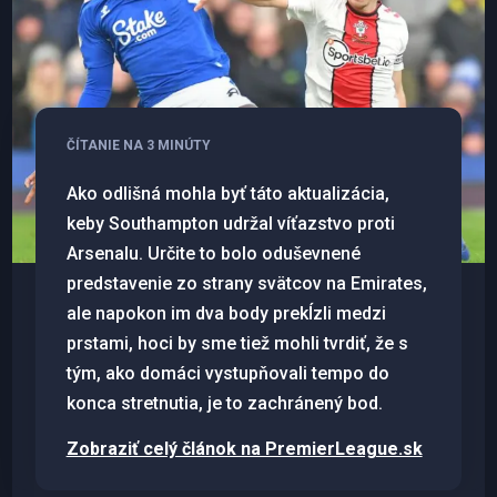
ČÍTANIE NA 3 MINÚTY
Ako odlišná mohla byť táto aktualizácia,
keby Southampton udržal víťazstvo proti
Arsenalu. Určite to bolo oduševnené
predstavenie zo strany svätcov na Emirates,
ale napokon im dva body prekĺzli medzi
prstami, hoci by sme tiež mohli tvrdiť, že s
tým, ako domáci vystupňovali tempo do
konca stretnutia, je to zachránený bod.
Zobraziť celý článok na PremierLeague.sk