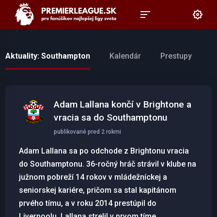
Aktuality: Southampton
Kalendár
Prestupy
Adam Lallana končí v Brightone a
vracia sa do Southamptonu
publikované pred 2 rokmi
Adam Lallana sa po odchode z Brightonu vracia
do Southamptonu. 36-ročný hráč strávil v klube na
južnom pobreží 14 rokov v mládežníckej a
seniorskej kariére, pričom sa stal kapitánom
prvého tímu, a v roku 2014 prestúpil do
Liverpoolu. Lallana strelil v prvom tíme