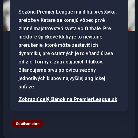
Sezóna Premier League má dlhú prestávku,
pretože v Katare sa konajú vôbec prvé
zimné majstrovstvá sveta vo futbale. Pre
niektoré špičkové kluby je to nevítané
prerušenie, ktoré môže zastaviť ich
dynamiku, pre ostatných je to vítaná úľava
od zlej formy a zatracujúcich titulkov.
Bilancujeme prvú polovicu sezóny
jednotlivých klubov najvyššej anglickej
súťaže.
Zobraziť celý článok na PremierLeague.sk
Southampton