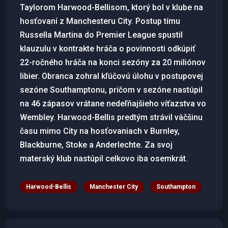
Taylorom Harwood-Bellisom, ktorý bol v klube na
hosťovaní z Manchesteru City. Postup tímu
Russella Martina do Premier League spustil
klauzulu v kontrakte hráča o povinnosti odkúpiť
22-ročného hráča na konci sezóny za 20 miliónov
libier. Obranca zohral kľúčovú úlohu v postupovej
sezóne Southamptonu, pričom v sezóne nastúpil
na 46 zápasov vrátane nedeľňajšieho víťazstva vo
Wembley. Harwood-Bellis predtým strávil väčšinu
času mimo City na hosťovaniach v Burnley,
Blackburne, Stoke a Anderlechte. Za svoj
materský klub nastúpil celkovo iba osemkrát.
Harwood-Bellis
Manchester City
Southampton