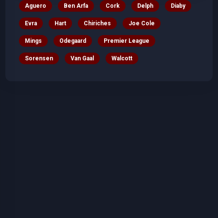
Aguero
Ben Arfa
Cork
Delph
Diaby
Evra
Hart
Chiriches
Joe Cole
Mings
Odegaard
Premier League
Sorensen
Van Gaal
Walcott