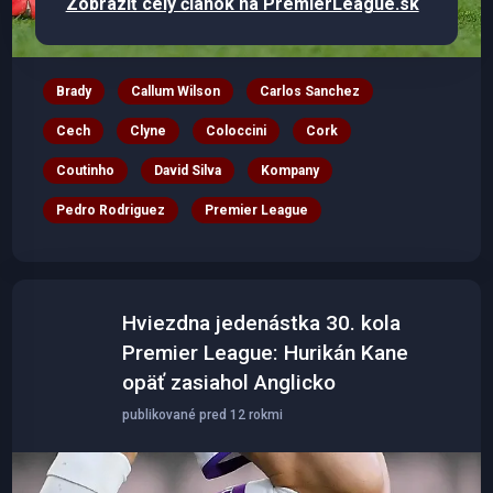
Zobraziť celý článok na PremierLeague.sk
Brady
Callum Wilson
Carlos Sanchez
Cech
Clyne
Coloccini
Cork
Coutinho
David Silva
Kompany
Pedro Rodriguez
Premier League
Hviezdna jedenástka 30. kola
Premier League: Hurikán Kane
opäť zasiahol Anglicko
publikované pred 12 rokmi