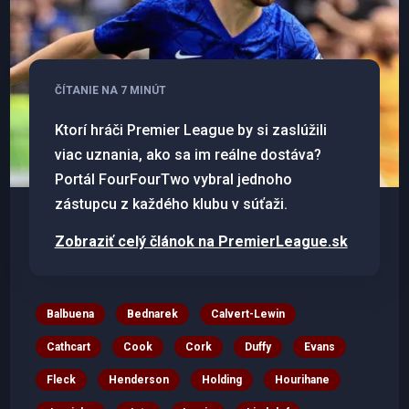
ČÍTANIE NA 7 MINÚT
Ktorí hráči Premier League by si zaslúžili
viac uznania, ako sa im reálne dostáva?
Portál FourFourTwo vybral jednoho
zástupcu z každého klubu v súťaži.
Zobraziť celý článok na PremierLeague.sk
Balbuena
Bednarek
Calvert-Lewin
Cathcart
Cook
Cork
Duffy
Evans
Fleck
Henderson
Holding
Hourihane