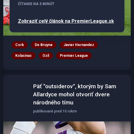
ČÍTANIE NA 5 MINÚT
Zobraziť celý článok na PremierLeague.sk
Cork
De Bruyne
Javier Hernandez
Kolasinac
Ozil
Premier League
Päť "outsiderov", ktorým by Sam
Allardyce mohol otvoriť dvere
národného tímu
publikované pred 10 rokmi