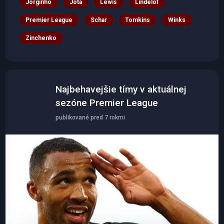
Jorginho
Jota
Lewis
Lindelof
Premier League
Schar
Tomkins
Winks
Zinchenko
Najbehavejšie tímy v aktuálnej
sezóne Premier League
publikované pred 7 rokmi