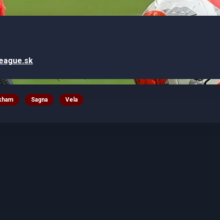
League.sk
kham
Sagna
Vela