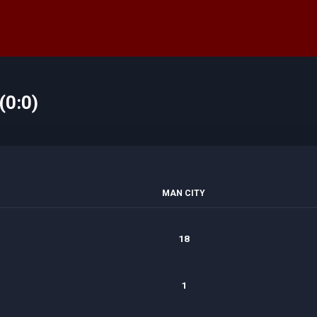
(0:0)
MAN CITY
18
1