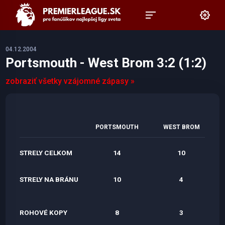
04.12.2004
Portsmouth - West Brom 3:2 (1:2)
zobraziť všetky vzájomné zápasy »
PORTSMOUTH
WEST BROM
STRELY CELKOM
14
10
STRELY NA BRÁNU
10
4
ROHOVÉ KOPY
8
3