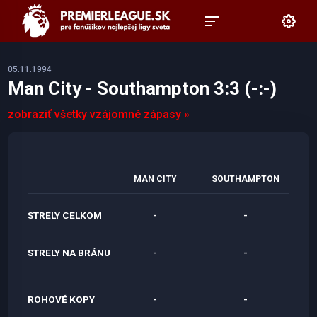
05.11.1994
Man City - Southampton 3:3 (-:-)
zobraziť všetky vzájomné zápasy »
MAN CITY
SOUTHAMPTON
STRELY CELKOM
-
-
STRELY NA BRÁNU
-
-
ROHOVÉ KOPY
-
-