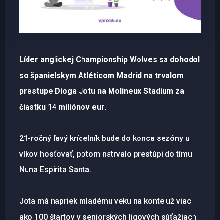
Líder anglickej Championship Wolves sa dohodol
so španielskym Atléticom Madrid na trvalom
prestupe Dioga Jotu na Molineux Stadium za
čiastku 14 miliónov eur.
21-ročný ľavý krídelník bude do konca sezóny u
vlkov hosťovať, potom natrvalo prestúpi do tímu
Nuna Espirita Santa.
Jota má napriek mladému veku na konte už viac
ako 100 štartov v seniorských ligových súťažiach