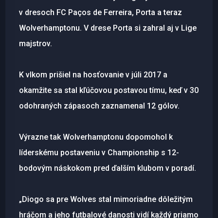
v dresoch FC Paços de Ferreira, Porta a teraz
Wolverhamptonu. V drese Porta si zahral aj v Lige
majstrov.
K vlkom prišiel na hosťovanie v júli 2017 a
okamžite sa stal kľúčovou postavou tímu, keď v 30
odohraných zápasoch zaznamenal 12 gólov.
Výrazne tak Wolverhamptonu dopomohol k
líderskému postaveniu v Championship s 12-
bodovým náskokom pred ďalším klubom v poradí.
„Diogo sa pre Wolves stal mimoriadne dôležitým
hráčom a jeho futbalové danosti vidí každý priamo