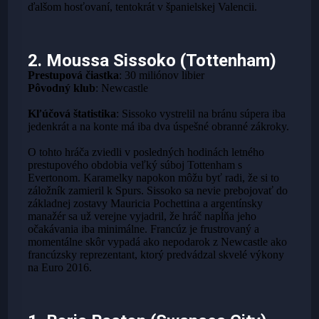
ďalšom hosťovaní, tentokrát v španielskej Valencii.
2. Moussa Sissoko (Tottenham)
Prestupová čiastka
: 30 miliónov libier
Pôvodný klub
: Newcastle
Kľúčová štatistika
: Sissoko vystrelil na bránu súpera iba
jedenkrát a na konte má iba dva úspešné obranné zákroky.
O tohto hráča zviedli v posledných hodinách letného
prestupového obdobia veľký súboj Tottenham s
Evertonom. Karamelky napokon môžu byť radi, že si to
záložník zamieril k Spurs. Sissoko sa nevie prebojovať do
základnej zostavy Mauricia Pochettina a argentínsky
manažér sa už verejne vyjadril, že hráč napĺňa jeho
očakávania iba minimálne. Francúz je frustrovaný a
momentálne skôr vypadá ako nepodarok z Newcastle ako
francúzsky reprezentant, ktorý predvádzal skvelé výkony
na Euro 2016.