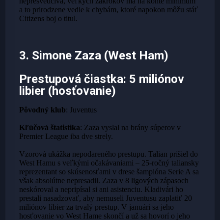
nepresvedčivá, veľkých zákrokov má na konte minimum
a to prirodzene vedie k chybám, ktoré napokon môžu stáť
Citizens boj o titul.
3. Simone Zaza (West Ham)
Prestupová čiastka
: 5 miliónov
libier (hosťovanie)
Pôvodný klub
: Juventus
Kľúčová štatistika
: Zaza vyslal na brány súperov v
Premier League iba dve strely.
Vzorová ukážka nepodareného prestupu. Talian prišiel do
West Hamu s veľkými očakávaniami – 25-ročný taliansky
reprezentant so skúsenosťami v drese šampióna Serie A sa
však absolútne nepresadil. Zaza v 8 ligových zápasoch
neskóroval a nepripísal si ani asistenciu. Kladivári ho
prestali nasadzovať, aby nemuseli Juventusu zaplatiť 20
miliónov libier za trvalý prestup. V januári sa jeho
hosťovanie vo West Hame skončí a už sa hovorí o jeho