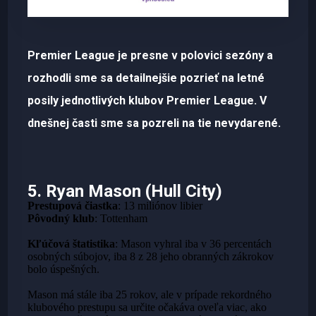
Premier League je presne v polovici sezóny a
rozhodli sme sa detailnejšie pozrieť na letné
posily jednotlivých klubov Premier League. V
dnešnej časti sme sa pozreli na tie nevydarené.
5. Ryan Mason (Hull City)
Prestupová čiastka
: 13 miliónov libier
Pôvodný klub
: Tottenham
Kľúčová štatistika
: Mason vyhral iba v 36 percentách
osobných súbojov, iba 8 z 28 jeho obranných zákrokov
bolo úspešných.
Mason má stále iba 25 rokov, ale v prípade rekordného
klubového prestupu sa určite očakáva oveľa viac, ako