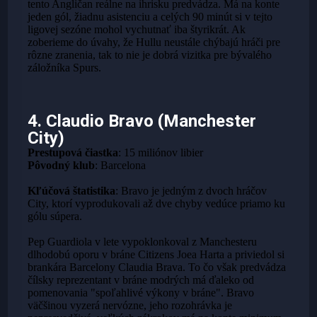
tento Angličan reálne na ihrisku predvádza. Má na konte
jeden gól, žiadnu asistenciu a celých 90 minút si v tejto
ligovej sezóne mohol vychutnať iba štyrikrát. Ak
zoberieme do úvahy, že Hullu neustále chýbajú hráči pre
rôzne zranenia, tak to nie je dobrá vizitka pre bývalého
záložníka Spurs.
4. Claudio Bravo (Manchester
City)
Prestupová čiastka
: 15 miliónov libier
Pôvodný klub
: Barcelona
Kľúčová štatistika
: Bravo je jedným z dvoch hráčov
City, ktorí vyprodukovali až dve chyby vedúce priamo ku
gólu súpera.
Pep Guardiola v lete vypoklonkoval z Manchesteru
dlhodobú oporu v bráne Citizens Joea Harta a priviedol si
brankára Barcelony Claudia Brava. To čo však predvádza
čílsky reprezentant v bráne modrých má ďaleko od
pomenovania "spoľahlivé výkony v bráne". Bravo
väčšinou vyzerá nervózne, jeho rozohrávka je