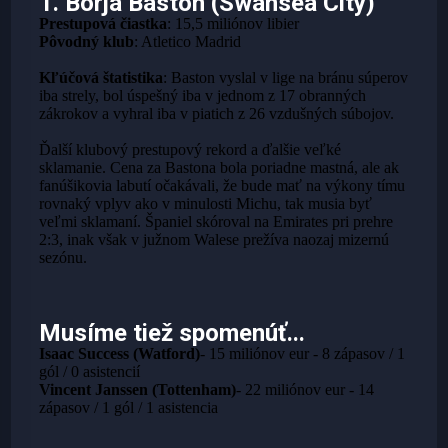
1. Borja Baston (Swansea City)
Prestupová čiastka
: 15,5 miliónov libier
Pôvodný klub
: Atletico Madrid
Kľúčová štatistika
: Baston vyslal v lige na bránu súperov
iba strely, bol úspešný iba v jednom z 17 obranných
zákrokov a vyhral iba v piatich z 26 vzdušných súbojov.
Ďalší klubový prestupový rekord a ďalšie veľké
sklamanie. Cena za Bastona bola poriadne mastná, ale ak
fanúšikovia labutí očakávali, že bude mať na výkony tímu
rovnaký vplyv ako v minulosti Michu, tak musia byť
veľmi sklamaní. Španiel skóroval na Emirates pri prehre
2:3, inak však v južnom Walese prežíva naozaj mizernú
sezónu.
Musíme tiež spomenúť...
Isaac Success (Watford)
- 15 miliónov eur - 8 zápasov / 1
gól / 0 asistencií
Vincent Janssen (Tottenham)
- 22 miliónov eur - 14
zápasov / 1 gól / 1 asistencia