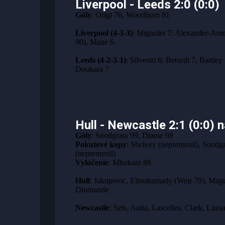
Liverpool - Leeds 2:0 (0:0)
Góly
: Origi 76, Woodburn 81
Liverpool (4-3-3)
: Mignolet 7: Alexander-Arno
90), Mane 6
Leeds (4-2-3-1)
: Silvestri 6: Berardi 7, Bartl
Doukara 7
Hull - Newcastle 2:1 (0:0) 
Góly
: Snodgrass 99, Diame 98
Pokutové kopy
: Shelvey (nepremenil), Snodgr
(nepremenil)
Vylúčenie
: Mbokani 88
Hull
: Jakupovic, Elmohamady (Weir 79), Magu
Diomande
Newcastle
: Sels, Anita, Lascelles, Clark, Laz