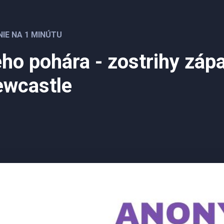
NIE NA 1 MINÚTU
ého pohára - zostrihy záp
ewcastle