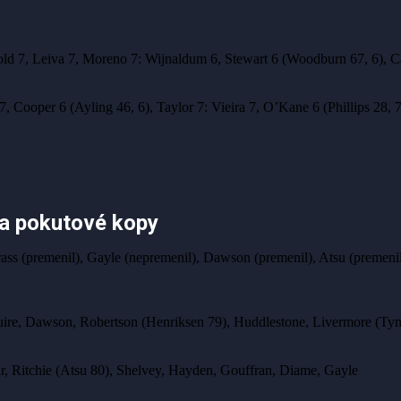
ld 7, Leiva 7, Moreno 7: Wijnaldum 6, Stewart 6 (Woodburn 67, 6), Can
ey 7, Cooper 6 (Ayling 46, 6), Taylor 7: Vieira 7, O’Kane 6 (Phillips 28,
na pokutové kopy
ass (premenil), Gayle (nepremenil), Dawson (premenil), Atsu (premeni
ire, Dawson, Robertson (Henriksen 79), Huddlestone, Livermore (Ty
aar, Ritchie (Atsu 80), Shelvey, Hayden, Gouffran, Diame, Gayle