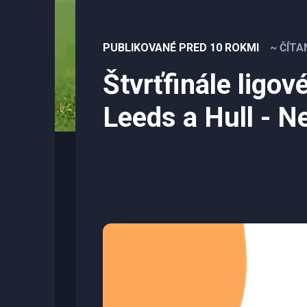
PUBLIKOVANÉ PRED 10 ROKMI
~ ČÍTA
Štvrťfinále ligov
Leeds a Hull - N